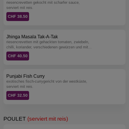
riesencrevetten gekocht mit scharfer sauce,
serviert mit reis.
CHF 38.50
Jhinga Masala Tak-A-Tak
riesencrevetten mit gehackten tomaten, zwiebeln,
chilli, koriander, verschiedenen gewürzen und mit
etwas zitronensaft, serviert auf einer hissen platte.
CHF 40.50
ashoka palace's favorite, serviert mit reis.
Punjabi Fish Curry
exotisches fisch-currygericht von der westküste,
serviert mit reis.
CHF 32.50
POULET
(serviert mit reis)