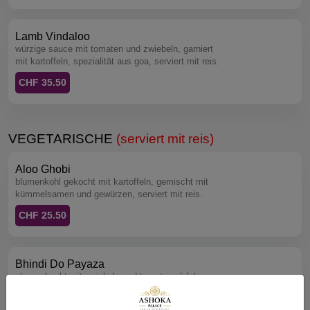
Lamb Vindaloo
würzige sauce mit tomaten und zwiebeln, garniert
mit kartoffeln, spezialität aus goa, serviert mit reis.
CHF 35.50
VEGETARISCHE
(serviert mit reis)
Aloo Ghobi
blumenkohl gekocht mit kartoffeln, gemischt mit
kümmelsamen und gewürzen, serviert mit reis.
CHF 25.50
Bhindi Do Payaza
okra gekocht mit zwiebeln und tomatenwürfeln,
verfeinert mit milden indischen gewürzen, serviert
mit reis.
CHF 27.50