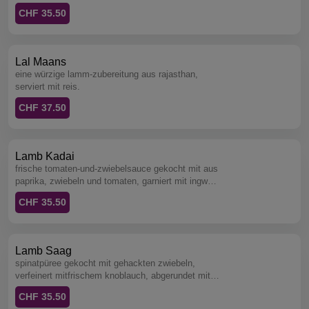
CHF 35.50
Lal Maans
eine würzige lamm-zubereitung aus rajasthan,
serviert mit reis.
CHF 37.50
Lamb Kadai
frische tomaten-und-zwiebelsauce gekocht mit aus
paprika, zwiebeln und tomaten, garniert mit ingwer
und koriander, serviert mit reis.
CHF 35.50
Lamb Saag
spinatpüree gekocht mit gehackten zwiebeln,
verfeinert mitfrischem knoblauch, abgerundet mit
rahm und bockshornkleeblättern, serviert mit reis.
CHF 35.50