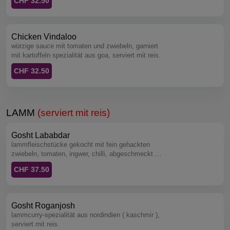
CHF 32.50
Chicken Vindaloo
würzige sauce mit tomaten und zwiebeln, garniert
mit kartoffeln spezialität aus goa, serviert mit reis.
CHF 32.50
LAMM
(serviert mit reis)
Gosht Lababdar
lammfleischstücke gekocht mit fein gehackten
zwiebeln, tomaten, ingwer, chilli, abgeschmeckt mit
einem hauch honig und rahm, serviert mit reis.
CHF 37.50
Gosht Roganjosh
lammcurry-spezialität aus nordindien ( kaschmir ),
serviert mit reis.