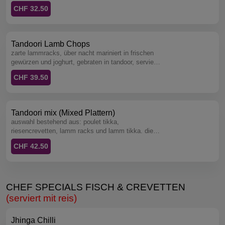
tandoor, serviert mit reis.
CHF 32.50
Tandoori Lamb Chops
zarte lammracks, über nacht mariniert in frischen
gewürzen und joghurt, gebraten in tandoor, serviert
mit reis.
CHF 39.50
Tandoori mix (Mixed Plattern)
auswahl bestehend aus: poulet tikka,
riesencrevetten, lamm racks und lamm tikka. die
perfekte kombination für ihren (tandoori-gluscht),
CHF 42.50
serviert mit reis.
CHEF SPECIALS FISCH & CREVETTEN
(serviert mit reis)
Jhinga Chilli