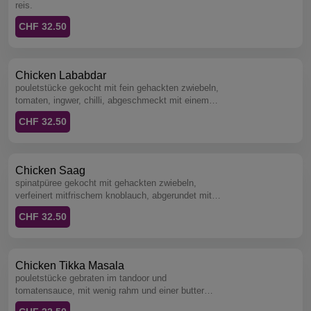
reis.
CHF 32.50
Chicken Lababdar
pouletstücke gekocht mit fein gehackten zwiebeln,
tomaten, ingwer, chilli, abgeschmeckt mit einem
hauch honig und rahm, serviert mit reis.
CHF 32.50
Chicken Saag
spinatpüree gekocht mit gehackten zwiebeln,
verfeinert mitfrischem knoblauch, abgerundet mit
rahm und bockshornkleeblättern, serviert mit reis.
CHF 32.50
Chicken Tikka Masala
pouletstücke gebraten im tandoor und
tomatensauce, mit wenig rahm und einer butter
spezialität des hauses, serviert mit reis.