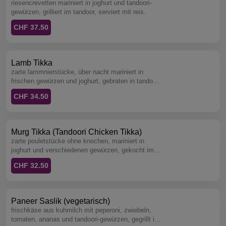
riesencrevetten mariniert in joghurt und tandoori-
gewürzen, grilliert im tandoor, serviert mit reis.
CHF 37.50
Lamb Tikka
zarte lammnierstücke, über nacht mariniert in
frischen gewürzen und joghurt, gebraten in tandoor,
serviert mit reis.
CHF 34.50
Murg Tikka (Tandoori Chicken Tikka)
zarte pouletstücke ohne knochen, mariniert in
joghurt und verschiedenen gewürzen, gekocht im
tandoor, serviert mit reis.
CHF 32.50
Paneer Saslik (vegetarisch)
frischkäse aus kuhmilch mit peperoni, zwiebeln,
tomaten, ananas und tandoori-gewürzen, gegrillt im