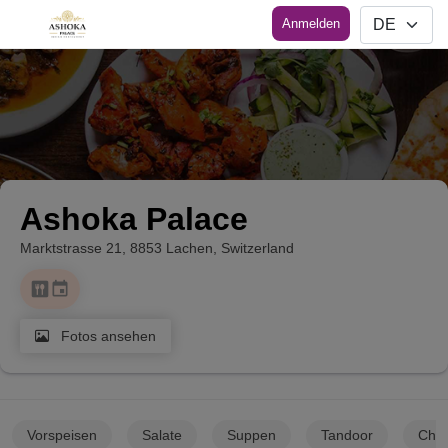
Anmelden
Ashoka Palace
Marktstrasse 21, 8853 Lachen, Switzerland
dining
insert_invitation
Fotos ansehen
Vorspeisen
Salate
Suppen
Tandoor
Chef