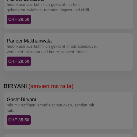
frischkäse aus kuhmilch gekocht mit fein
gehackten zwiebeln, tomaten, ingwer und chilli,
abgeschmeckt mit einem hauch honig und rahm,
CHF 28.50
serviert mit reis.
Paneer Makhanwala
frischkäse aus kuhmilch gekocht in tomatensauce,
verfeinert mit rahm und butter, serviert mit reis.
CHF 28.50
BIRYANI
(serviert mit raita)
Gosht Biryani
reis mit saftigen lammfleischstücken, serviert mit
raita.
CHF 35.50