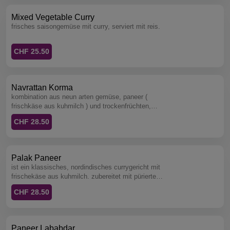
Mixed Vegetable Curry
frisches saisongemüse mit curry, serviert mit reis.
CHF 25.50
Navrattan Korma
kombination aus neun arten gemüse, paneer (
frischkäse aus kuhmilch ) und trockenfrüchten,
gekocht in einer milden safransauce, serviert mit
CHF 28.50
reis.
Palak Paneer
ist ein klassisches, nordindisches currygericht mit
frischekäse aus kuhmilch. zubereitet mit püriertem
spinat, zwiebeln, gewürzen und kräutern verfeinert,
CHF 28.50
serviert mit reis.
Paneer Lababdar